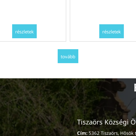
részletek
részletek
tovább
Tiszaörs Községi 
Cím:
5362 Tiszaörs, Hősök t