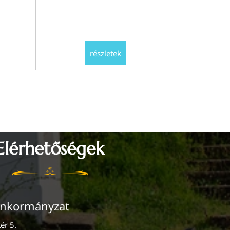
részletek
Elérhetőségek
Önkormányzat
ér 5.