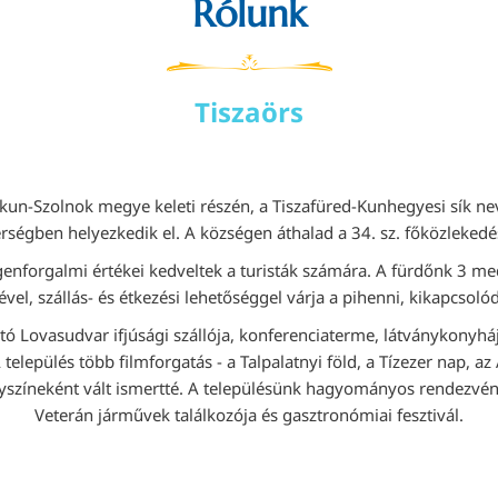
Rólunk
Tiszaörs
kun-Szolnok megye keleti részén, a Tiszafüred-Kunhegyesi sík nev
érségben helyezkedik el. A községen áthalad a 34. sz. főközlekedés
egenforgalmi értékei kedveltek a turisták számára. A fürdőnk 3 me
ével, szállás- és étkezési lehetőséggel várja a pihenni, kikapcsol
ó Lovasudvar ifjúsági szállója, konferenciaterme, látványkonyhája
település több filmforgatás - a Talpalatnyi föld, a Tízezer nap, a
yszíneként vált ismertté. A településünk hagyományos rendezvényei
Veterán járművek találkozója és gasztronómiai fesztivál.