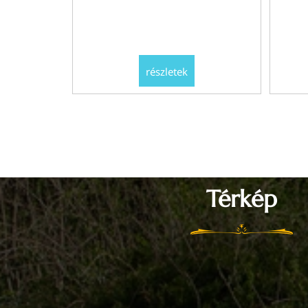
részletek
Térkép