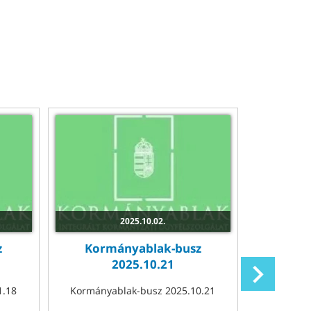
2025.10.02.
z
Kormányablak-busz
Korm
2025.10.21
1.18
Kormányablak-busz 2025.10.21
Kormánya