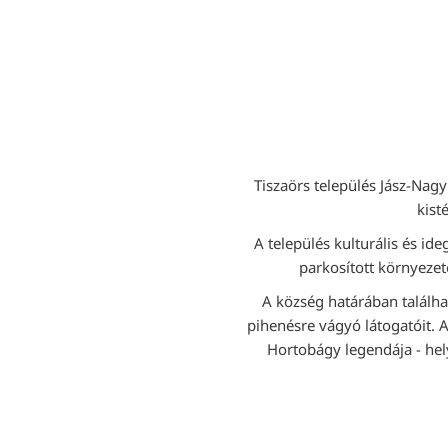
Tiszaörs település Jász-Nagy
kist
A település kulturális és id
parkosított környezet
A község határában találhat
pihenésre vágyó látogatóit. A 
Hortobágy legendája - hel