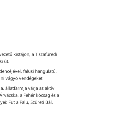
ezetű kistájon, a Tiszafüredi
i út.
dencéjével, falusi hangulatú,
ódni vágyó vendégeket.
, állatfarmja várja az aktív
z Árvácska, a Fehér kócsag és a
: Fut a Falu, Szüreti Bál,