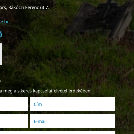
rs, Rákóczi Ferenc út 7.
ne.hu
p
ja meg a sikeres kapcsolatfelvétel érdekében!
Cím
E-mail
(kötelező)