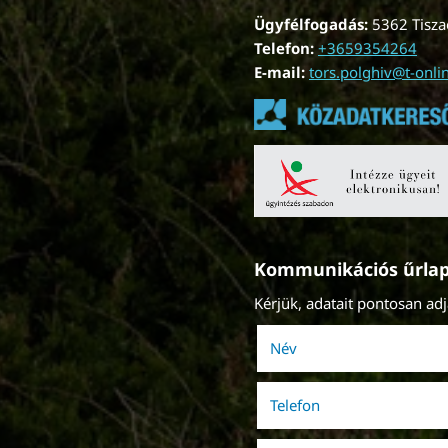
Ügyfélfogadás:
5362 Tiszaö
Telefon:
+3659354264
E-mail:
tors.polghiv@t-onli
Kommunikációs űrla
Kérjük, adatait pontosan ad
Név
(kötelező)
Telefon
(kötelező)