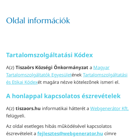
Oldal információk
Tartalomszolgáltatási Kódex
A(z)
Tiszaörs Községi Önkormányzat
a
Magyar
Tartalomszolgáltatók Egyesület
ének
Tartalomszolgáltatási
és Etikai Kódex
ét magára nézve kötelezőnek ismeri el.
A honlappal kapcsolatos észrevételek
A(z)
tiszaors.hu
informatikai hátterét a
Webgenerátor Kft.
felügyeli.
Az oldal esetleges hibás működésével kapcsolatos
észrevételeit a
fejlesztes@webgenerator.hu
címre