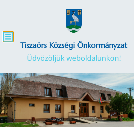
Tiszaörs Községi Önkormányzat
Üdvözöljük weboldalunkon!