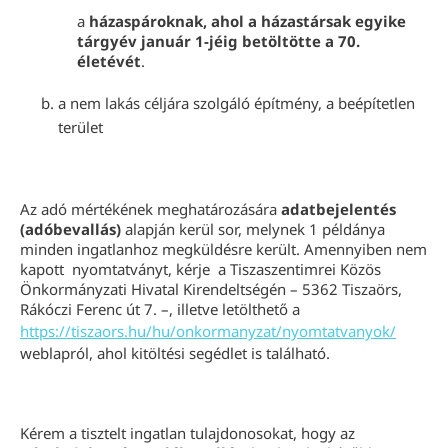
a
házaspároknak, ahol a házastársak egyike
tárgyév január 1-jéig betöltötte a 70.
életévét
.
a nem lakás céljára szolgáló építmény, a beépítetlen
terület
Az adó mértékének meghatározására
adatbejelentés
(adóbevallás)
alapján kerül sor, melynek 1 példánya
minden ingatlanhoz megküldésre került. Amennyiben nem
kapott nyomtatványt, kérje a Tiszaszentimrei Közös
Önkormányzati Hivatal Kirendeltségén – 5362 Tiszaörs,
Rákóczi Ferenc út 7. –, illetve letölthető a
https://tiszaors.hu/hu/onkormanyzat/nyomtatvanyok/
weblapról, ahol kitöltési segédlet is található.
Kérem a tisztelt ingatlan tulajdonosokat, hogy az