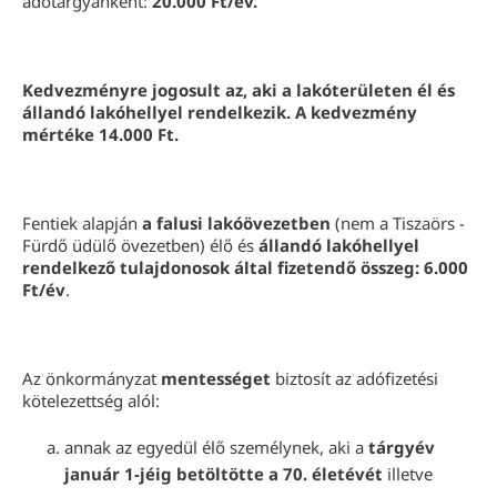
adótárgyanként:
20.000 Ft/év.
Kedvezményre jogosult az, aki a lakóterületen él és
állandó lakóhellyel rendelkezik.
A kedvezmény
mértéke 14.000 Ft.
Fentiek alapján
a falusi lakóövezetben
(nem a Tiszaörs -
Fürdő üdülő övezetben) élő és
állandó lakóhellyel
rendelkező tulajdonosok által
fizetendő összeg: 6.000
Ft/év
.
Az önkormányzat
mentességet
biztosít az adófizetési
kötelezettség alól:
annak az egyedül élő személynek, aki a
tárgyév
január 1-jéig betöltötte a 70. életévét
illetve