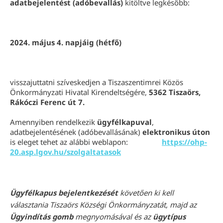
adatbejelentést (adóbevallás)
kitöltve legkésőbb:
2024. május 4. napjáig (hétfő)
visszajuttatni szíveskedjen a Tiszaszentimrei Közös
Önkormányzati Hivatal Kirendeltségére,
5362 Tiszaörs,
Rákóczi Ferenc út 7.
Amennyiben rendelkezik
ügyfélkapuval
,
adatbejelentésének (adóbevallásának)
elektronikus úton
is eleget tehet az alábbi weblapon:
https://ohp-
20.asp.lgov.hu/szolgaltatasok
Ügyfélkapus bejelentkezését
követően ki kell
választania Tiszaörs Községi Önkormányzatát, majd az
Ügyindítás gomb
megnyomásával és az
ügytípus