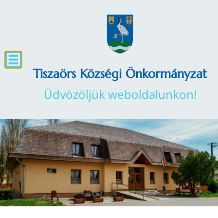
Tiszaörs Községi Önkormányzat
Üdvözöljük weboldalunkon!