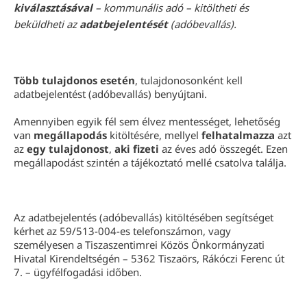
kiválasztásával
– kommunális adó – kitöltheti és
beküldheti az
adatbejelentését
(adóbevallás).
Több tulajdonos esetén
, tulajdonosonként kell
adatbejelentést (adóbevallás) benyújtani.
Amennyiben egyik fél sem élvez mentességet, lehetőség
van
megállapodás
kitöltésére, mellyel
felhatalmazza
azt
az
egy tulajdonost
,
aki fizeti
az éves adó összegét. Ezen
megállapodást szintén a tájékoztató mellé csatolva találja.
Az adatbejelentés (adóbevallás) kitöltésében segítséget
kérhet az 59/513-004-es telefonszámon, vagy
személyesen a Tiszaszentimrei Közös Önkormányzati
Hivatal Kirendeltségén – 5362 Tiszaörs, Rákóczi Ferenc út
7. – ügyfélfogadási időben.