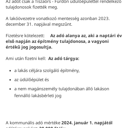
Az adót csak a Tiszaörs - Fürdőn üdülőépülettel rendelkező
tulajdonosok fizették meg.
A lakóövezetre vonatkozó mentesség azonban 2023.
december 31. napjával megszűnt.
Fizetésre kötelezett:
Az adó alanya az, aki a naptári év
első napján az építmény tulajdonosa, a vagyoni
értékű jog jogosultja.
Ami után fizetni kell:
Az adó tárgya:
a lakás céljára szolgáló építmény,
az üdülőépület és
a nem magánszemély tulajdonában álló lakáson
fennálló lakásbérleti jog
A kommunális adó mértéke
2024. január 1. napjától