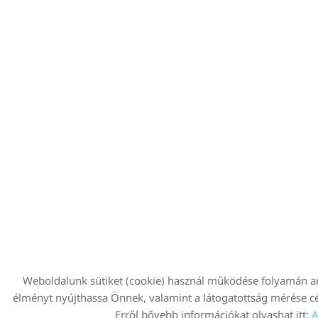
Weboldalunk sütiket (cookie) használ működése folyamán an
élményt nyújthassa Önnek, valamint a látogatottság mérése célj
Erről bővebb információkat olvashat itt:
A