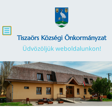
Tiszaörs Községi Önkormányzat
Üdvözöljük weboldalunkon!