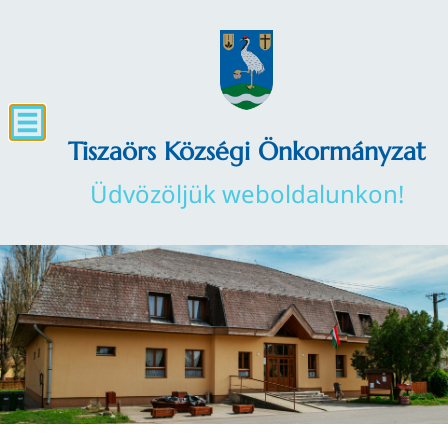
Tiszaörs Községi Önkormányzat
Üdvözöljük weboldalunkon!