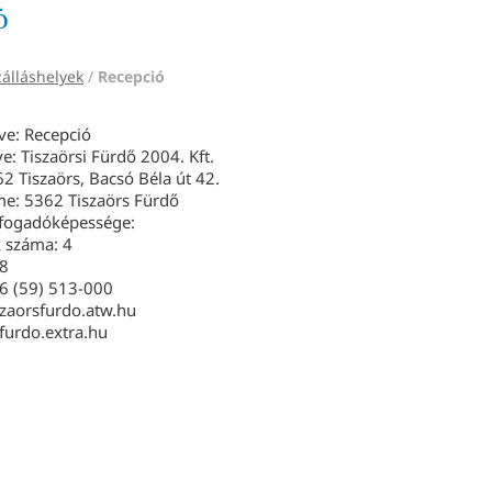
ó
zálláshelyek
/
Recepció
ve: Recepció
e: Tiszaörsi Fürdő 2004. Kft.
2 Tiszaörs, Bacsó Béla út 42.
íme: 5362 Tiszaörs Fürdő
efogadóképessége:
 száma: 4
 8
06 (59) 513-000
szaorsfurdo.atw.hu
sfurdo.extra.hu