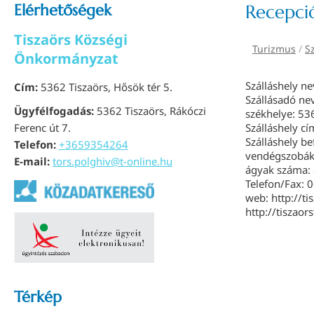
Elérhetőségek
Recepci
Tiszaörs Községi
Turizmus
/
S
Önkormányzat
Szálláshely ne
Cím:
5362 Tiszaörs, Hősök tér 5.
Szállásadó nev
Ügyfélfogadás:
5362 Tiszaörs, Rákóczi
székhelye: 536
Ferenc út 7.
Szálláshely c
Szálláshely b
Telefon:
+3659354264
vendégszobák
E-mail:
tors.polghiv@t-online.hu
ágyak száma:
Telefon/Fax: 
web: http://ti
http://tiszaor
Térkép