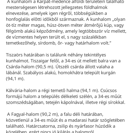
A kunhalom a Kárpát-medence alföldi területein található
mesterségesen létrehozott jellegzetes földhalmok
elnevezése, amelyek igen régről, többségükben a
honfoglalás előtti időkből származnak. A kunhalom „olyan
öt-tíz méter magas, húsz-ötven méter átmérőjű kúp, vagy
félgömb alakú képződmény, amely legtöbbször víz mellett,
de vízmentes helyen terült el, s nagy százalékban
temetkezőhely, sírdomb, őr- vagy határhalom volt.”
Tiszaörs határában is találunk néhány tekintélyes
kunhalmot. Tiszaigar felől, a 34-es út mellett balra van a
Csárda-halom (90,5 m). Útszéli csárda állott valaha a
lábánál. Szabályos alakú, homokhátra települt kurgán
(94,1 m).
Kálvária-halom a régi temető halma (94,1 m). Csúcsos
formájú halom a település délkeleti szélén, a 34-es műút
szomszédságában, tetején kápolnával, illetve régi sírokkal.
A Fagyal-halom (90,2 m), a falu déli határában,
közvetlenül a 34-es műút és a madarasi határ szögletében
található. Határcsatorna, zsilip és nyárfasor húzódik a
közelében, ezért nincs jó kilátás a halomról.