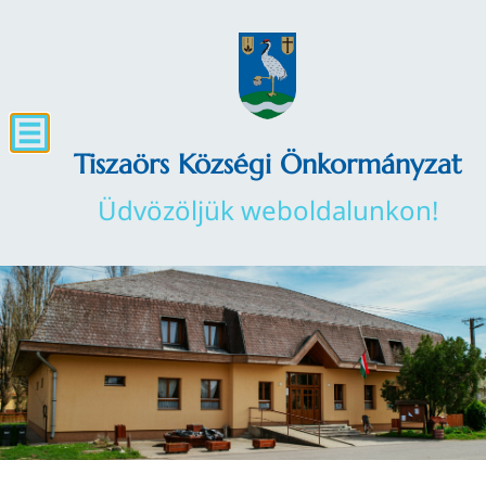
Tiszaörs Községi Önkormányzat
Üdvözöljük weboldalunkon!