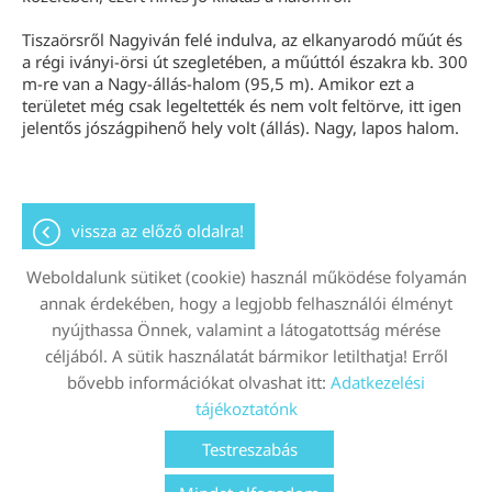
Tiszaörsről Nagyiván felé indulva, az elkanyarodó műút és
a régi iványi-örsi út szegletében, a műúttól északra kb. 300
m-re van a Nagy-állás-halom (95,5 m). Amikor ezt a
területet még csak legeltették és nem volt feltörve, itt igen
jelentős jószágpihenő hely volt (állás). Nagy, lapos halom.
vissza az előző oldalra!
Weboldalunk sütiket (cookie) használ működése folyamán
annak érdekében, hogy a legjobb felhasználói élményt
nyújthassa Önnek, valamint a látogatottság mérése
Oldal információk
Adatkezelési tájékoztató
céljából. A sütik használatát bármikor letilthatja! Erről
bővebb információkat olvashat itt:
Adatkezelési
Impresszum
Sütik kezelése
tájékoztatónk
© 2026 - Minden jog fenntartva
Testreszabás