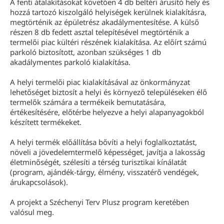
A fenti átalakításokat követően 4 db beltéri árusító hely és
hozzá tartozó kiszolgáló helyiségek kerülnek kialakításra,
megtörténik az épületrész akadálymentesítése. A külső
részen 8 db fedett asztal telepítésével megtörténik a
termelői piac kültéri részének kialakítása. Az előírt számú
parkoló biztosított, azonban szükséges 1 db
akadálymentes parkoló kialakítása.
A helyi termelői piac kialakításával az önkormányzat
lehetőséget biztosít a helyi és környező településeken élő
termelők számára a termékeik bemutatására,
értékesítésére, előtérbe helyezve a helyi alapanyagokból
készített termékeket.
A helyi termék előállítása bővíti a helyi foglalkoztatást,
növeli a jövedelemtermelő képességet, javítja a lakosság
életminőségét, szélesíti a térség turisztikai kínálatát
(program, ajándék-tárgy, élmény, visszatérő vendégek,
árukapcsolások).
A projekt a Széchenyi Terv Plusz program keretében
valósul meg.