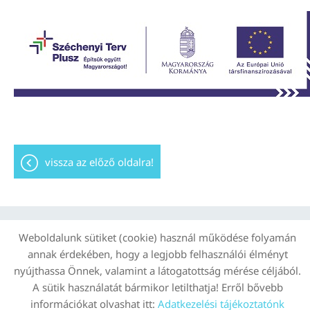
vissza az előző oldalra!
Weboldalunk sütiket (cookie) használ működése folyamán
Oldal információk
Adatkezelési tájékoztató
annak érdekében, hogy a legjobb felhasználói élményt
Impresszum
Sütik kezelése
nyújthassa Önnek, valamint a látogatottság mérése céljából.
A sütik használatát bármikor letilthatja! Erről bővebb
© 2026 - Minden jog fenntartva
információkat olvashat itt:
Adatkezelési tájékoztatónk