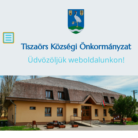
Tiszaörs Községi Önkormányzat
Üdvözöljük weboldalunkon!