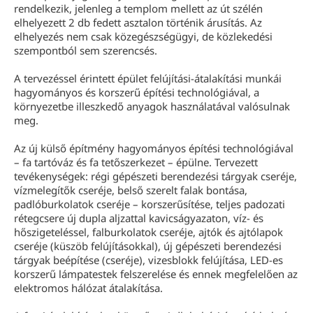
rendelkezik, jelenleg a templom mellett az út szélén
elhelyezett 2 db fedett asztalon történik árusítás. Az
elhelyezés nem csak közegészségügyi, de közlekedési
szempontból sem szerencsés.
A tervezéssel érintett épület felújítási-átalakítási munkái
hagyományos és korszerű építési technológiával, a
környezetbe illeszkedő anyagok használatával valósulnak
meg.
Az új külső építmény hagyományos építési technológiával
– fa tartóváz és fa tetőszerkezet – épülne. Tervezett
tevékenységek: régi gépészeti berendezési tárgyak cseréje,
vízmelegítők cseréje, belső szerelt falak bontása,
padlóburkolatok cseréje – korszerűsítése, teljes padozati
rétegcsere új dupla aljzattal kavicságyazaton, víz- és
hőszigeteléssel, falburkolatok cseréje, ajtók és ajtólapok
cseréje (küszöb felújításokkal), új gépészeti berendezési
tárgyak beépítése (cseréje), vizesblokk felújítása, LED-es
korszerű lámpatestek felszerelése és ennek megfelelően az
elektromos hálózat átalakítása.