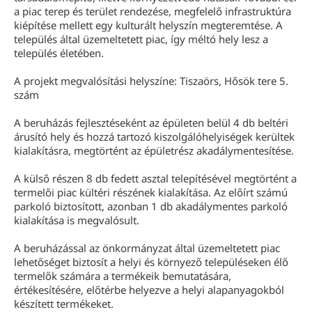
a piac terep és terület rendezése, megfelelő infrastruktúra
kiépítése mellett egy kulturált helyszín megteremtése. A
település által üzemeltetett piac, így méltó hely lesz a
település életében.
A projekt megvalósítási helyszíne: Tiszaörs, Hősök tere 5.
szám
A beruházás fejlesztéseként az épületen belül 4 db beltéri
árusító hely és hozzá tartozó kiszolgálóhelyiségek kerültek
kialakításra, megtörtént az épületrész akadálymentesítése.
A külső részen 8 db fedett asztal telepítésével megtörtént a
termelői piac kültéri részének kialakítása. Az előírt számú
parkoló biztosított, azonban 1 db akadálymentes parkoló
kialakítása is megvalósult.
A beruházással az önkormányzat által üzemeltetett piac
lehetőséget biztosít a helyi és környező településeken élő
termelők számára a termékeik bemutatására,
értékesítésére, előtérbe helyezve a helyi alapanyagokból
készített termékeket.