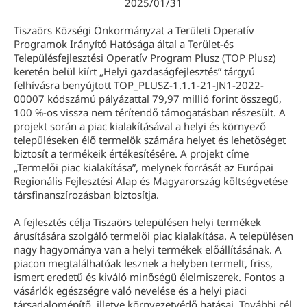
2025/01/31
Tiszaörs Községi Önkormányzat a Területi Operatív
Programok Irányító Hatósága által a Terület-és
Településfejlesztési Operatív Program Plusz (TOP Plusz)
keretén belül kiírt „Helyi gazdaságfejlesztés” tárgyú
felhívásra benyújtott TOP_PLUSZ-1.1.1-21-JN1-2022-
00007 kódszámú pályázattal 79,97 millió forint összegű,
100 %-os vissza nem térítendő támogatásban részesült. A
projekt során a piac kialakításával a helyi és környező
településeken élő termelők számára helyet és lehetőséget
biztosít a termékeik értékesítésére. A projekt címe
„Termelői piac kialakítása”, melynek forrását az Európai
Regionális Fejlesztési Alap és Magyarország költségvetése
társfinanszírozásban biztosítja.
A fejlesztés célja Tiszaörs településen helyi termékek
árusítására szolgáló termelői piac kialakítása. A településen
nagy hagyománya van a helyi termékek előállításának. A
piacon megtalálhatóak lesznek a helyben termelt, friss,
ismert eredetű és kiváló minőségű élelmiszerek. Fontos a
vásárlók egészségre való nevelése és a helyi piaci
társadalomépítő, illetve környezetvédő hatásai. További cél