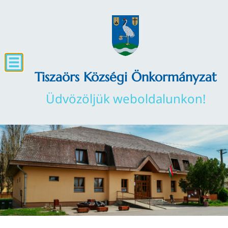
Tiszaörs Községi Önkormányzat
Üdvözöljük weboldalunkon!