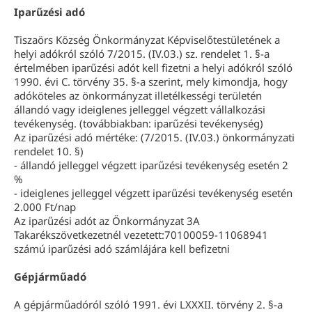
Iparűzési adó
Tiszaörs Község Önkormányzat Képviselőtestületének a
helyi adókról szóló 7/2015. (IV.03.) sz. rendelet 1. §-a
értelmében iparűzési adót kell fizetni a helyi adókról szóló
1990. évi C. törvény 35. §-a szerint, mely kimondja, hogy
adóköteles az önkormányzat illetélkességi területén
állandó vagy ideiglenes jelleggel végzett vállalkozási
tevékenység. (továbbiakban: iparűzési tevékenység)
Az iparűzési adó mértéke: (7/2015. (IV.03.) önkormányzati
rendelet 10. §)
- állandó jelleggel végzett iparűzési tevékenység esetén 2
%
- ideiglenes jelleggel végzett iparűzési tevékenység esetén
2.000 Ft/nap
Az iparűzési adót az Önkormányzat 3A
Takarékszövetkezetnél vezetett:70100059-11068941
számú iparűzési adó számlájára kell befizetni
Gépjárműadó
A gépjárműadóról szóló 1991. évi LXXXII. törvény 2. §-a