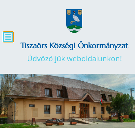
Tiszaörs Községi Önkormányzat
Üdvözöljük weboldalunkon!