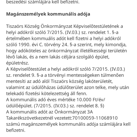
beszedési számlájára kell befizetni.
Magánszemélyek kommunális adója
Tiszaörs Község Önkormányzat Képviselőtestületének a
helyi adókról szóló 7/2015. (IV.03.) sz. rendelet 1. §-a
értelmében kommuális adót kell fizetni a helyi adókról
szóló 1990. évi C. törvény 24. §-a szerint, mely kimondja,
hogy adóköteles az önkormányzat illetélkességi területén
lévő lakás, és a nem lakás céljára szolgáló épület,
épületrész.
A Képviselőtestület a helyi adókról szóló 7/2015. (IV.03.)
sz. rendelet 9. §-a a törvényi mentességeken túlmenően
mentesíti az adó alól Tiszaörs község lakóterületét,
valamint az üdülőházas üdülőterület azon telke, mely után
telekadó fizetési kötelezettség áll fenn.
A kommunális adó éves mértéke 10.000 Ft/év/
üdülőépület. (7/2015. (IV.03.) sz. rendelet 8. §)
A kommunális adót az Önkormányzat 3A
Takarékszövetkezetnél vezetett:70100059-11068910
számú magánszemélyek kommunális adója számlájára kell
befizetni.