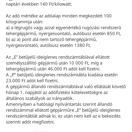
naptári években 140 Ft/kilowatt.
Az adó mértéke az adóalap minden megkezdett 100
kilogrammja után:
a) a légrugós vagy azzal egyenértékű rugózási rendszerű
tehergépjármű, nyergesvontató, autóbusz esetén 850 Ft,
b) az a) pont alá nem tartozó tehergépjármű,
nyergesvontató, autóbusz esetén 1380 Ft.
Az „E” betűjelű ideiglenes rendszámtáblával ellátott
személyszállító gépjármű után 10 000 Ft, míg a
tehergépjármű után 46.000 Ft adót kell fizetni.
A „P” betűjelű ideiglenes rendszámtábla kiadása esetén
23.000 Ft adót kell fizetni.
A gépjármű állandó rendszámtáblával való ellátását követő
hónap 1. napjától az adófizetési kötelezettségre az
általános szabályok az irányadók.
Amennyiben a hatósági nyilvántartás szerint állandó
rendszámmal ellátott gépjárműre „E” betűjelű ideiglenes
rendszámtáblát adnak ki, ez után nem kell az e bekezdés
szerinti adót megfizetni.