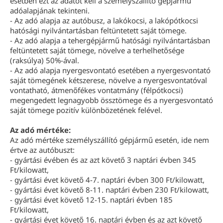
esetben ezt az adatot kell a személyszállító gépjármű
adóalapjának tekinteni.
- Az adó alapja az autóbusz, a lakókocsi, a lakópótkocsi
hatósági nyilvántartásban feltüntetett saját tömege.
- Az adó alapja a tehergépjármű hatósági nyilvántartásban
feltüntetett saját tömege, növelve a terhelhetősége
(raksúlya) 50%-ával.
- Az adó alapja nyergesvontató esetében a nyergesvontató
saját tömegének kétszerese, növelve a nyergesvontatóval
vontatható, átmenőfékes vontatmány (félpótkocsi)
megengedett legnagyobb össztömege és a nyergesvontató
saját tömege pozitív különbözetének felével.
Az adó mértéke:
Az adó mértéke személyszállító gépjármű esetén, ide nem
értve az autóbuszt:
- gyártási évében és az azt követő 3 naptári évben 345
Ft/kilowatt,
- gyártási évet követő 4-7. naptári évben 300 Ft/kilowatt,
- gyártási évet követő 8-11. naptári évben 230 Ft/kilowatt,
- gyártási évet követő 12-15. naptári évben 185
Ft/kilowatt,
- gyártási évet követő 16. naptári évben és az azt követő