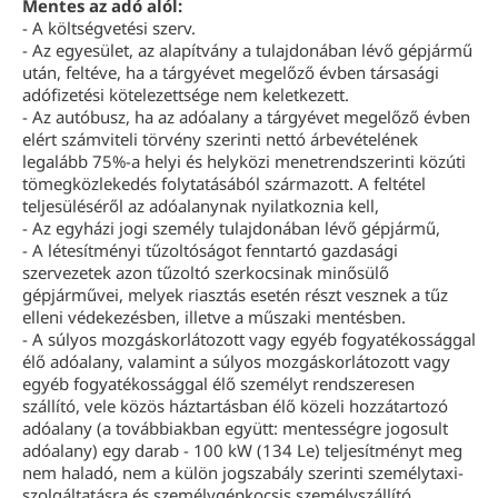
Mentes az adó alól:
- A költségvetési szerv.
- Az egyesület, az alapítvány a tulajdonában lévő gépjármű
után, feltéve, ha a tárgyévet megelőző évben társasági
adófizetési kötelezettsége nem keletkezett.
- Az autóbusz, ha az adóalany a tárgyévet megelőző évben
elért számviteli törvény szerinti nettó árbevételének
legalább 75%-a helyi és helyközi menetrendszerinti közúti
tömegközlekedés folytatásából származott. A feltétel
teljesüléséről az adóalanynak nyilatkoznia kell,
- Az egyházi jogi személy tulajdonában lévő gépjármű,
- A létesítményi tűzoltóságot fenntartó gazdasági
szervezetek azon tűzoltó szerkocsinak minősülő
gépjárművei, melyek riasztás esetén részt vesznek a tűz
elleni védekezésben, illetve a műszaki mentésben.
- A súlyos mozgáskorlátozott vagy egyéb fogyatékossággal
élő adóalany, valamint a súlyos mozgáskorlátozott vagy
egyéb fogyatékossággal élő személyt rendszeresen
szállító, vele közös háztartásban élő közeli hozzátartozó
adóalany (a továbbiakban együtt: mentességre jogosult
adóalany) egy darab - 100 kW (134 Le) teljesítményt meg
nem haladó, nem a külön jogszabály szerinti személytaxi-
szolgáltatásra és személygépkocsis személyszállító