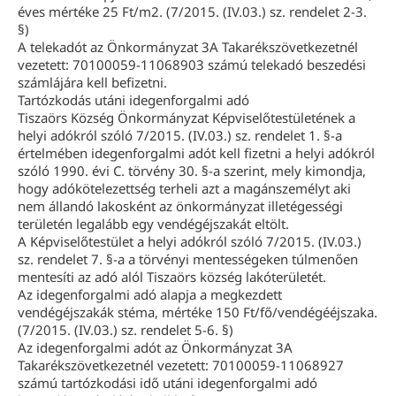
éves mértéke 25 Ft/m2. (7/2015. (IV.03.) sz. rendelet 2-3.
§)
A telekadót az Önkormányzat 3A Takarékszövetkezetnél
vezetett: 70100059-11068903 számú telekadó beszedési
számlájára kell befizetni.
Tartózkodás utáni idegenforgalmi adó
Tiszaörs Község Önkormányzat Képviselőtestületének a
helyi adókról szóló 7/2015. (IV.03.) sz. rendelet 1. §-a
értelmében idegenforgalmi adót kell fizetni a helyi adókról
szóló 1990. évi C. törvény 30. §-a szerint, mely kimondja,
hogy adókötelezettség terheli azt a magánszemélyt aki
nem állandó lakosként az önkormányzat illetégességi
területén legalább egy vendégéjszakát eltölt.
A Képviselőtestület a helyi adókról szóló 7/2015. (IV.03.)
sz. rendelet 7. §-a a törvényi mentességeken túlmenően
mentesíti az adó alól Tiszaörs község lakóterületét.
Az idegenforgalmi adó alapja a megkezdett
vendégéjszakák stéma, mértéke 150 Ft/fő/vendégééjszaka.
(7/2015. (IV.03.) sz. rendelet 5-6. §)
Az idegenforgalmi adót az Önkormányzat 3A
Takarékszövetkezetnél vezetett: 70100059-11068927
számú tartózkodási idő utáni idegenforgalmi adó