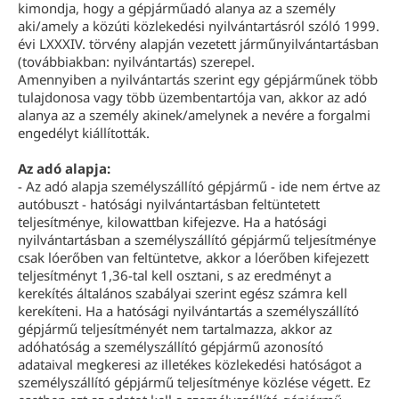
kimondja, hogy a gépjárműadó alanya az a személy
aki/amely a közúti közlekedési nyilvántartásról szóló 1999.
évi LXXXIV. törvény alapján vezetett járműnyilvántartásban
(továbbiakban: nyilvántartás) szerepel.
Amennyiben a nyilvántartás szerint egy gépjárműnek több
tulajdonosa vagy több üzembentartója van, akkor az adó
alanya az a személy akinek/amelynek a nevére a forgalmi
engedélyt kiállították.
Az adó alapja:
- Az adó alapja személyszállító gépjármű - ide nem értve az
autóbuszt - hatósági nyilvántartásban feltüntetett
teljesítménye, kilowattban kifejezve. Ha a hatósági
nyilvántartásban a személyszállító gépjármű teljesítménye
csak lóerőben van feltüntetve, akkor a lóerőben kifejezett
teljesítményt 1,36-tal kell osztani, s az eredményt a
kerekítés általános szabályai szerint egész számra kell
kerekíteni. Ha a hatósági nyilvántartás a személyszállító
gépjármű teljesítményét nem tartalmazza, akkor az
adóhatóság a személyszállító gépjármű azonosító
adataival megkeresi az illetékes közlekedési hatóságot a
személyszállító gépjármű teljesítménye közlése végett. Ez