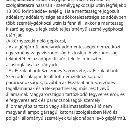
szolgáltatásra használt - személygépkocsija után legfeljebb
13 000 forint/adóév erejéig. Ha a mentességre jogosult
adóalany adóalanyisága és adókötelezettsége az adóévben
több személygépkocsi után is fenn áll, akkor a mentesség
kizárólag egy, a legkisebb teljesítményű személygépkocsi
után jár.
-A környezetkímélő gépkocsi,
- Az a gépjármű, amelynek adómentességét nemzetközi
egyezmény vagy viszonosság biztosítja. A viszonosság
tekintetében az adópolitikáért felelős miniszter
állásfoglalása az irányadó,
- Az Észak-atlanti Szerződés Szervezete, az Észak-atlanti
Szerződés alapján felállított nemzetközi katonai
parancsnokságok, továbbá az Észak-atlanti Szerződés
tagállamainak és a Békepartnerség más részt vevő
államainak Magyarországon tartózkodó fegyveres erői, és
e fegyveres erők és parancsnokságok személyi
állományába tartozó vagy alkalmazásában álló nem
magyar állampolgárságú, katonai szolgálatban lévő és
polgári állományú személyek tulajdonában lévő gépjármű.