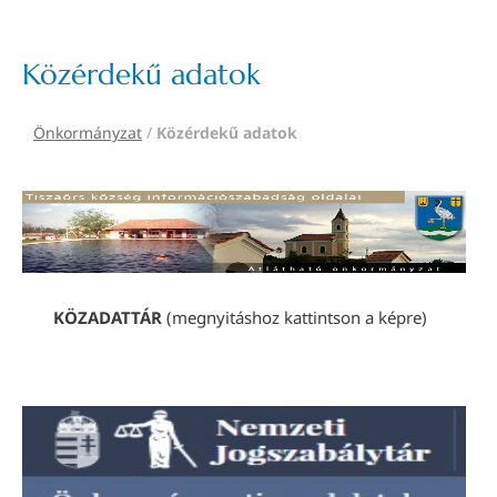
Közérdekű adatok
Önkormányzat
/
Közérdekű adatok
KÖZADATTÁR
(megnyitáshoz kattintson a képre)