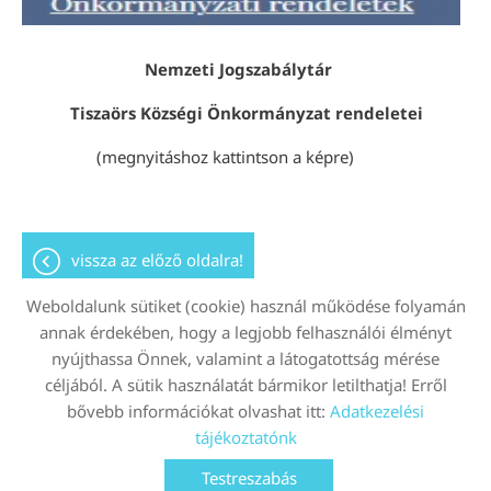
Nemzeti Jogszabálytár
Tiszaörs Községi Önkormányzat rendeletei
(megnyitáshoz kattintson a képre)
vissza az előző oldalra!
Weboldalunk sütiket (cookie) használ működése folyamán
annak érdekében, hogy a legjobb felhasználói élményt
nyújthassa Önnek, valamint a látogatottság mérése
Oldal információk
Adatkezelési tájékoztató
céljából. A sütik használatát bármikor letilthatja! Erről
bővebb információkat olvashat itt:
Adatkezelési
Impresszum
Sütik kezelése
tájékoztatónk
© 2026 - Minden jog fenntartva
Testreszabás