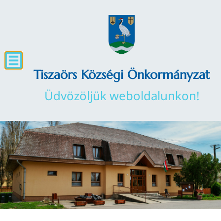
Tiszaörs Községi Önkormányzat
Üdvözöljük weboldalunkon!