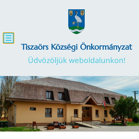
Tiszaörs Községi Önkormányzat
Üdvözöljük weboldalunkon!