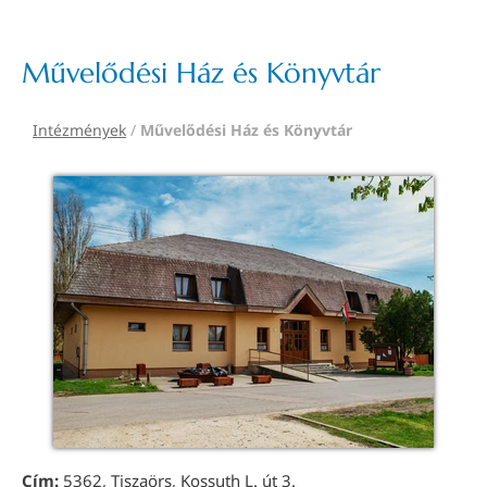
Művelődési Ház és Könyvtár
Intézmények
/
Művelődési Ház és Könyvtár
Cím:
5362, Tiszaörs, Kossuth L. út 3.