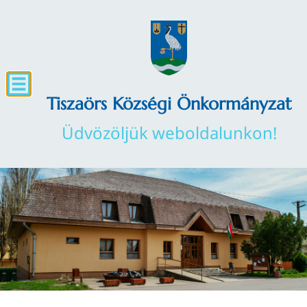
Tiszaörs Községi Önkormányzat
Üdvözöljük weboldalunkon!