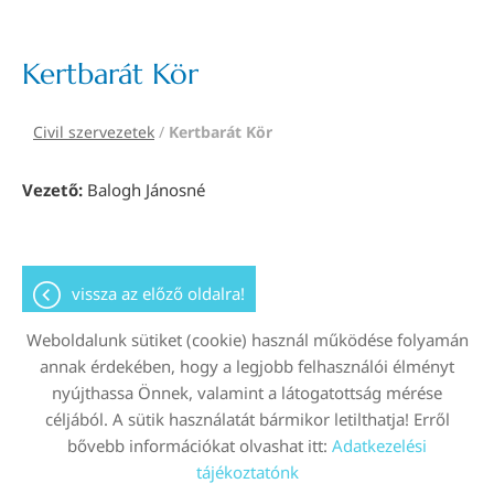
Kertbarát Kör
Civil szervezetek
/
Kertbarát Kör
Vezető:
Balogh Jánosné
vissza az előző oldalra!
Weboldalunk sütiket (cookie) használ működése folyamán
annak érdekében, hogy a legjobb felhasználói élményt
nyújthassa Önnek, valamint a látogatottság mérése
Oldal információk
Adatkezelési tájékoztató
céljából. A sütik használatát bármikor letilthatja! Erről
bővebb információkat olvashat itt:
Adatkezelési
Impresszum
Sütik kezelése
tájékoztatónk